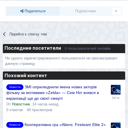
Поделиться
Подписчики
0
Перейти к списку тем
Последние посетители
0 пользователей онлайн
Ни одного зарегистрированного пользователя не просматривает
данную страницу
Похожий контент
ЗМІ оприлюднили імена нових акторів
Новости
фільму за мотивами «Zelda» — Сем Ніл знявся в
екранізації ще до своєї смерті
От
Новостник
,
14 часов назад
0
ответов
40
просмотров
Кооперативна гра «Aliens: Fireteam Elite 2»
Новости