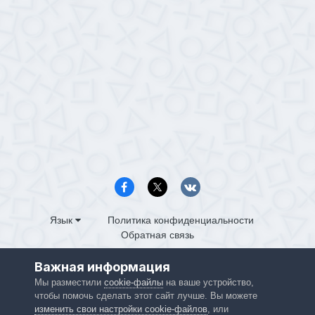
Язык
Политика конфиденциальности
Обратная связь
PS4.in.ua
Важная информация
Powered by Invision Community
Мы разместили
cookie-файлы
на ваше устройство,
чтобы помочь сделать этот сайт лучше. Вы можете
изменить свои настройки cookie-файлов
, или