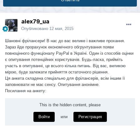
alex79_ua
Опубликовано
12 мая, 2015
Шановні фрілансери! В нас до вас велике і важливе прохання.
Зараз йде прорахунок економічного обгрунтування появи
повноцінного функціоналу PayPal в Україні. Один із способів оцінки
є опитування потенційних користувачів. Будь-ласка, прийміть
участь в опитуванні, це всього кілька питань. Від вас, виликою
мірою, буде залежати прийняття остаточного рішення.
Ця анкета складена спеціально для фрілансерів, всім іншим її
заповнювати не має сенсу. Опитування анонімне.
Посилання на ан
кету:
This is the hidden content, please
Войти
или
Регистрация