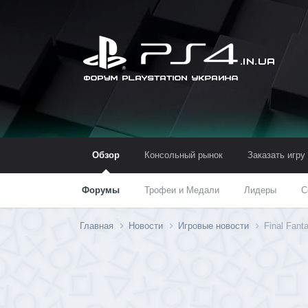
Обзор
Консольный рынок
Заказать игру
Форумы
Трофеи и Медали
Лидеры
С
Главная
Новости
Игровые новости
Final Fan