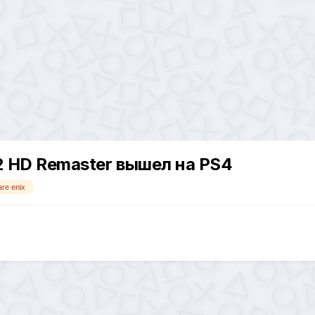
X-2 HD Remaster вышел на PS4
re enix