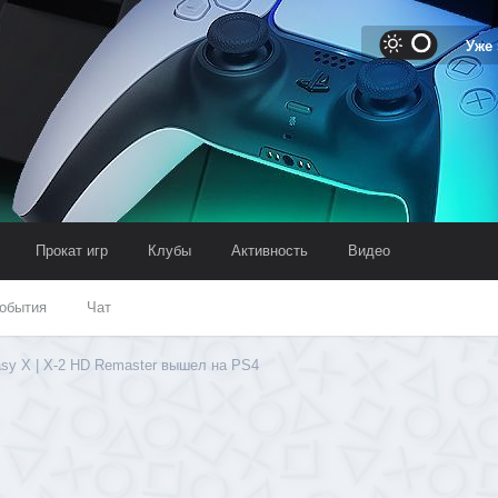
Уже
Прокат игр
Клубы
Активность
Видео
обытия
Чат
tasy X | X-2 HD Remaster вышел на PS4