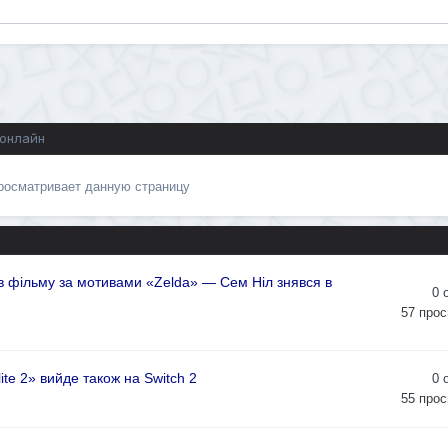
 онлайн
просматривает данную страницу
в фільму за мотивами «Zelda» — Сем Ніл знявся в
0
57
прос
ite 2» вийде також на Switch 2
0
55
прос