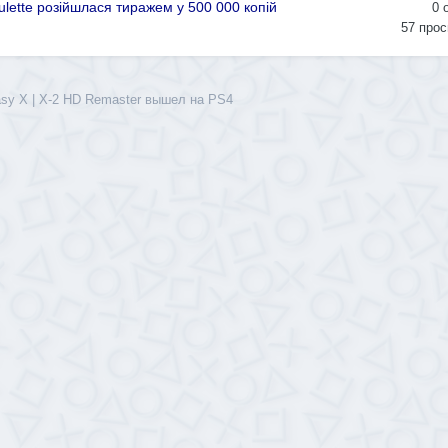
ulette розійшлася тиражем у 500 000 копій
0
57
прос
tasy X | X-2 HD Remaster вышел на PS4