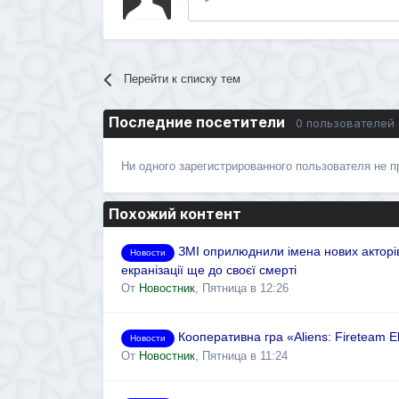
Перейти к списку тем
Последние посетители
0 пользователей
Ни одного зарегистрированного пользователя не 
Похожий контент
ЗМІ оприлюднили імена нових акторі
Новости
екранізації ще до своєї смерті
От
Новостник
,
Пятница в 12:26
Кооперативна гра «Aliens: Fireteam El
Новости
От
Новостник
,
Пятница в 11:24