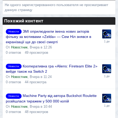
Ни одного зарегистрированного пользователя не просматривает
данную страницу
Похожий контент
ЗМІ оприлюднили імена нових акторів
Новости
фільму за мотивами «Zelda» — Сем Ніл знявся в
екранізації ще до своєї смерті
От
Новостник
,
Вчера в 12:26
0
ответов
49
просмотров
Кооперативна гра «Aliens: Fireteam Elite 2»
Новости
вийде також на Switch 2
От
Новостник
,
Вчера в 11:24
0
ответов
44
просмотра
Machine Party від автора Buckshot Roulette
Новости
розійшлася тиражем у 500 000 копій
От
Новостник
,
Вчера в 10:44
0
ответов
48
просмотров