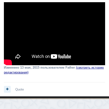
Изменено
13 мая, 2015
пользователем Father
(смотреть историю
редактирования)
Quote