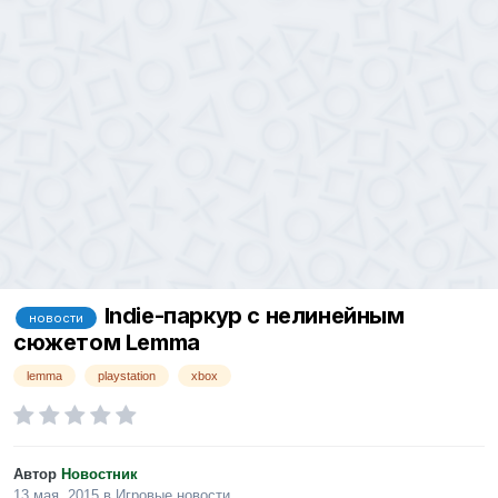
Indie-паркур с нелинейным
новости
сюжетом Lemma
lemma
playstation
xbox
Автор
Новостник
13 мая, 2015
в
Игровые новости