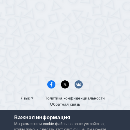
Язык
Политика конфиденциальности
Обратная связь
PS4.in.ua
Важная информация
Powered by Invision Community
Мы разместили
cookie-файлы
на ваше устройство,
чтобы помочь сделать этот сайт лучше. Вы можете