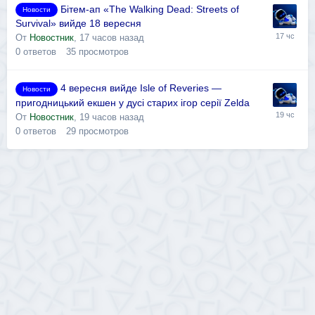
Бітем-ап «The Walking Dead: Streets of
Новости
Survival» вийде 18 вересня
От
Новостник
,
17 часов назад
0
ответов
35
просмотров
4 вересня вийде Isle of Reveries —
Новости
пригодницький екшен у дусі старих ігор серії Zelda
От
Новостник
,
19 часов назад
0
ответов
29
просмотров