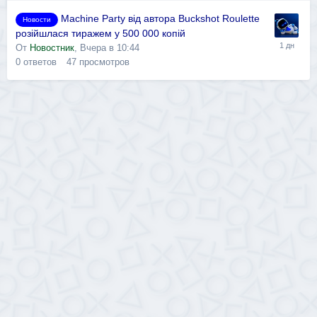
Machine Party від автора Buckshot Roulette
Новости
розійшлася тиражем у 500 000 копій
От
Новостник
,
Вчера в 10:44
0
ответов
47
просмотров