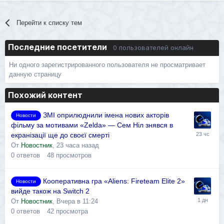
Перейти к списку тем
Последние посетители
0 пользователей онлайн
Ни одного зарегистрированного пользователя не просматривает
данную страницу
Похожий контент
ЗМІ оприлюднили імена нових акторів
Новости
фільму за мотивами «Zelda» — Сем Ніл знявся в
екранізації ще до своєї смерті
От
Новостник
,
23 часа назад
0
ответов
48
просмотров
Кооперативна гра «Aliens: Fireteam Elite 2»
Новости
вийде також на Switch 2
От
Новостник
,
Вчера в 11:24
0
ответов
42
просмотра