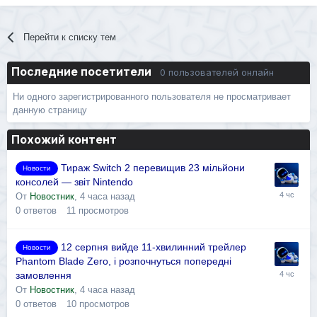
Перейти к списку тем
Последние посетители
0 пользователей онлайн
Ни одного зарегистрированного пользователя не просматривает
данную страницу
Похожий контент
Тираж Switch 2 перевищив 23 мільйони
Новости
консолей — звіт Nintendo
От
Новостник
,
4 часа назад
0
ответов
11
просмотров
12 серпня вийде 11-хвилинний трейлер
Новости
Phantom Blade Zero, і розпочнуться попередні
замовлення
От
Новостник
,
4 часа назад
0
ответов
10
просмотров