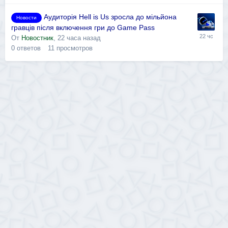
Аудиторія Hell is Us зросла до мільйона
Новости
гравців після включення гри до Game Pass
От
Новостник
,
22 часа назад
0
ответов
11
просмотров