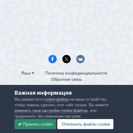
Язык
Политика конфиденциальности
Обратная связь
PS4.in.ua
Важная информация
Powered by Invision Community
Мы разместили
cookie-файлы
на ваше устройство,
чтобы помочь сделать этот сайт лучше. Вы можете
изменить свои настройки cookie-файлов
, или
продолжить без изменения настроек.
Принять cookie
Отклонить файлы сookie