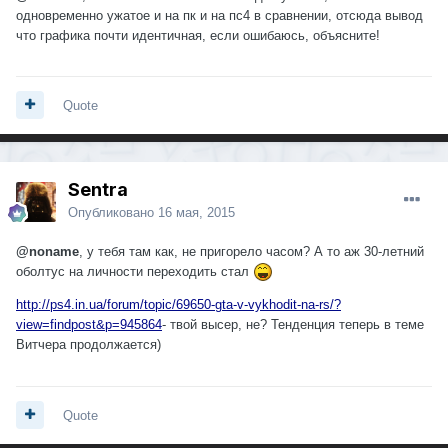
одновременно ужатое и на пк и на пс4 в сравнении, отсюда вывод
что графика почти идентичная, если ошибаюсь, объясните!
Quote
Sentra
Опубликовано
16 мая, 2015
@noname
, у тебя там как, не пригорело часом? А то аж 30-летний
оболтус на личности переходить стал
http://ps4.in.ua/forum/topic/69650-gta-v-vykhodit-na-rs/?
view=findpost&p=945864
- твой высер, не? Тенденция теперь в теме
Витчера продолжается)
Quote