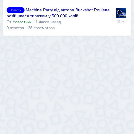
Machine Party від автора Buckshot Roulette
Новости
розійшлася тиражем у 500 000 копій
От
Новостник
,
11 часов назад
0
ответов
38
просмотров