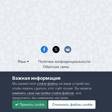
Язык
Политика конфиденциальности
Обратная связь
PS4.in.ua
Важная информация
Powered by Invision Community
Мы разместили
cookie-файлы
на ваше устройство,
чтобы помочь сделать этот сайт лучше. Вы можете
изменить свои настройки cookie-файлов
, или
продолжить без изменения настроек.
Принять cookie
Отклонить файлы сookie