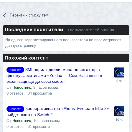
Перейти к списку тем
Последние посетители
0 пользователей онлайн
Ни одного зарегистрированного пользователя не просматривает
данную страницу
Похожий контент
ЗМІ оприлюднили імена нових акторів
Новости
фільму за мотивами «Zelda» — Сем Ніл знявся в
екранізації ще до своєї смерті
От
Новостник
,
9 часов назад
0
ответов
34
просмотра
Кооперативна гра «Aliens: Fireteam Elite 2»
Новости
вийде також на Switch 2
От
Новостник
,
10 часов назад
0
ответов
31
просмотр