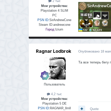
2 тыс
Мои устройства:
Playstation 4 SLIM
PC
PSN ID:
SirAndrewCone
Steam ID:
andrewcone
Город:
Izium
Ragnar Lodbrok
Опубликовано
18 мая
Та все теперь бегу 
Пользователь
4,2 тыс
Мои устройства:
Playstation 5 DE
PSN ID:
RAGNAR_llmll
Quote