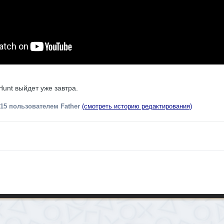
 Hunt выйдет уже завтра.
015
пользователем Father
(смотреть историю редактирования)