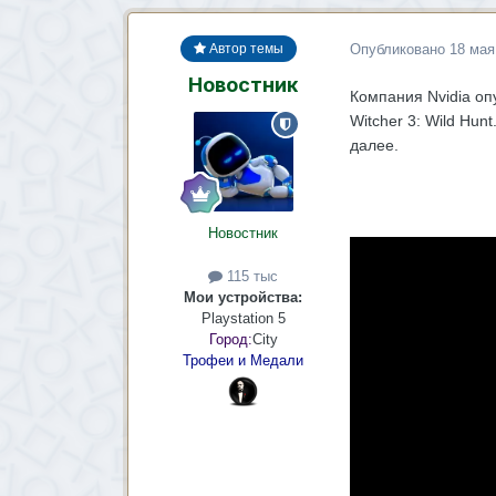
Опубликовано
18 мая
Автор темы
Новостник
Компания Nvidia оп
Witcher 3: Wild Hun
далее.
Новостник
115 тыс
Мои устройства:
Playstation 5
Город:
City
Трофеи и Медали