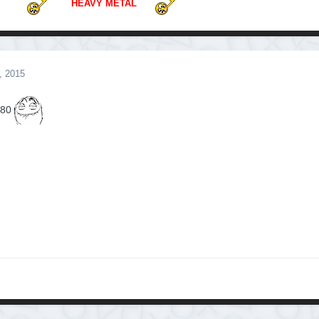
HEAVY METAL
, 2015
980