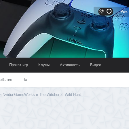
Уже
Прокат игр
Клубы
Активность
Видео
обытия
Чат
 Nvidia GameWorks в The Witcher 3: Wild Hunt