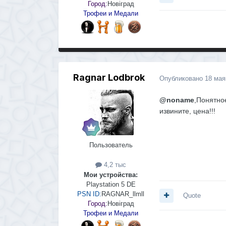
Город:
Новіград
Трофеи и Медали
Ragnar Lodbrok
Опубликовано
18 мая
@noname
,Понятно
извините, цена!!!
Пользователь
4,2 тыс
Мои устройства:
Playstation 5 DE
PSN ID:
RAGNAR_llmll
Quote
Город:
Новіград
Трофеи и Медали