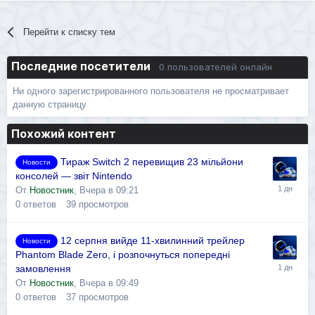
Перейти к списку тем
Последние посетители
0 пользователей онлайн
Ни одного зарегистрированного пользователя не просматривает
данную страницу
Похожий контент
Тираж Switch 2 перевищив 23 мільйони
Новости
консолей — звіт Nintendo
От
Новостник
,
Вчера в 09:21
0
ответов
39
просмотров
12 серпня вийде 11-хвилинний трейлер
Новости
Phantom Blade Zero, і розпочнуться попередні
замовлення
От
Новостник
,
Вчера в 09:49
0
ответов
37
просмотров