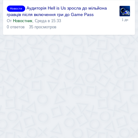
Аудиторія Hell is Us зросла до мільйона
Новости
гравців після включення гри до Game Pass
От
Новостник
,
Среда в 15:33
0
ответов
35
просмотров