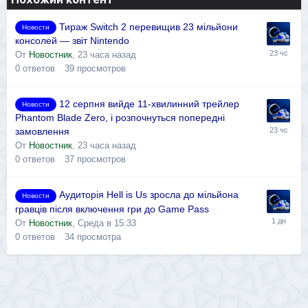
Тираж Switch 2 перевищив 23 мільйони
Новости
консолей — звіт Nintendo
От
Новостник
,
23 часа назад
0
ответов
39
просмотров
12 серпня вийде 11-хвилинний трейлер
Новости
Phantom Blade Zero, і розпочнуться попередні
замовлення
От
Новостник
,
23 часа назад
0
ответов
37
просмотров
Аудиторія Hell is Us зросла до мільйона
Новости
гравців після включення гри до Game Pass
От
Новостник
,
Среда в 15:33
0
ответов
34
просмотра