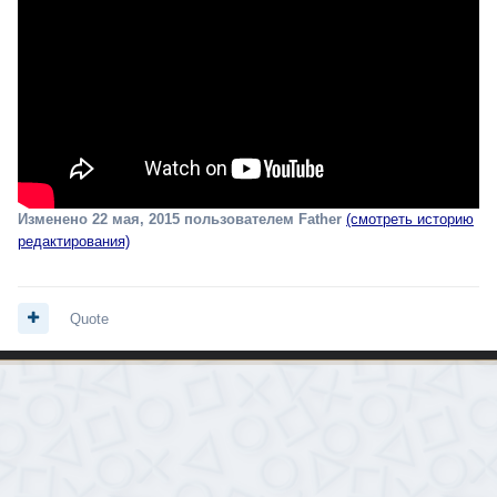
Изменено
22 мая, 2015
пользователем Father
(смотреть историю
редактирования)
Quote