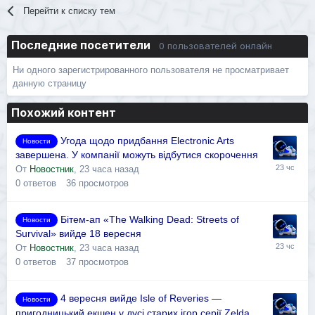
Перейти к списку тем
Последние посетители
0 пользователей онлайн
Ни одного зарегистрированного пользователя не просматривает
данную страницу
Похожий контент
Угода щодо придбання Electronic Arts
Новости
завершена. У компанії можуть відбутися скорочення
От
Новостник
,
23 часа назад
0
ответов
36
просмотров
Бітем-ап «The Walking Dead: Streets of
Новости
Survival» вийде 18 вересня
От
Новостник
,
23 часа назад
0
ответов
37
просмотров
4 вересня вийде Isle of Reveries —
Новости
пригодницький екшен у дусі старих ігор серії Zelda