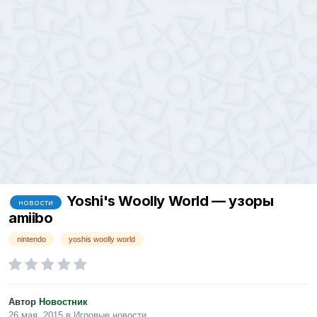
Yoshi's Woolly World — узоры
новости
amiibo
nintendo
yoshis woolly world
Автор
Новостник
26 мая, 2015
в
Игровые новости