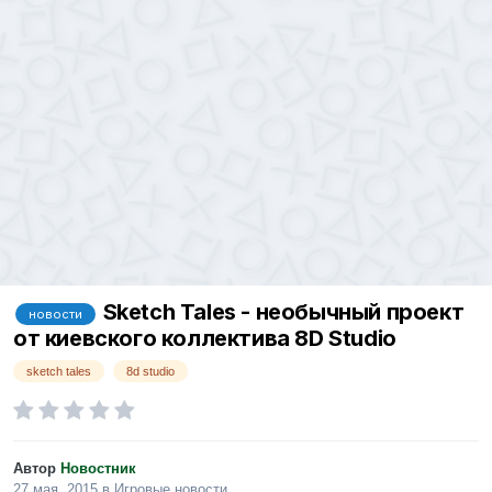
Sketch Tales - необычный проект
новости
от киевского коллектива 8D Studio
sketch tales
8d studio
Автор
Новостник
27 мая, 2015
в
Игровые новости