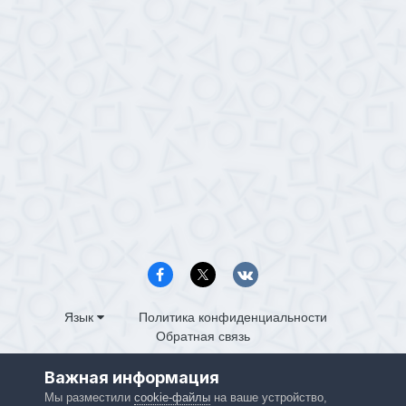
Язык
Политика конфиденциальности
Обратная связь
PS4.in.ua
Важная информация
Powered by Invision Community
Мы разместили
cookie-файлы
на ваше устройство,