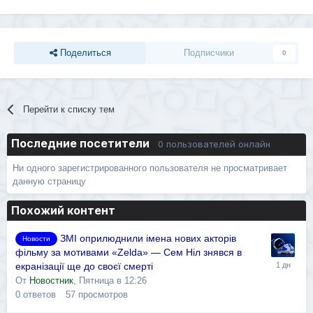
Поделиться
Подписчики
0
Перейти к списку тем
Последние посетители
0 пользователей онлайн
Ни одного зарегистрированного пользователя не просматривает
данную страницу
Похожий контент
ЗМІ оприлюднили імена нових акторів
Новости
фільму за мотивами «Zelda» — Сем Ніл знявся в
екранізації ще до своєї смерті
От
Новостник
,
Пятница в 12:26
0
ответов
57
просмотров