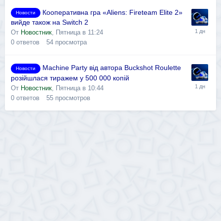
Кооперативна гра «Aliens: Fireteam Elite 2»
Новости
вийде також на Switch 2
От
Новостник
,
Пятница в 11:24
0
ответов
54
просмотра
Machine Party від автора Buckshot Roulette
Новости
розійшлася тиражем у 500 000 копій
От
Новостник
,
Пятница в 10:44
0
ответов
55
просмотров