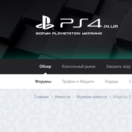
Обзор
Консольный рынок
Заказать игру
Форумы
Трофеи и Медали
Лидеры
С
Главная
Новости
Игровые новости
Magicka 2