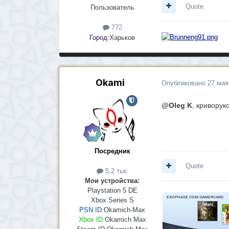
Quote
Пользователь
772
Город:
Харьков
Okami
Опубликовано
27 мая
@Oleg K
, кривору
Посредник
Quote
5,2 тыс
Мои устройства:
Playstation 5 DE
Xbox Series S
PSN ID:
Okamich-Max
Xbox ID:
Okamich Max