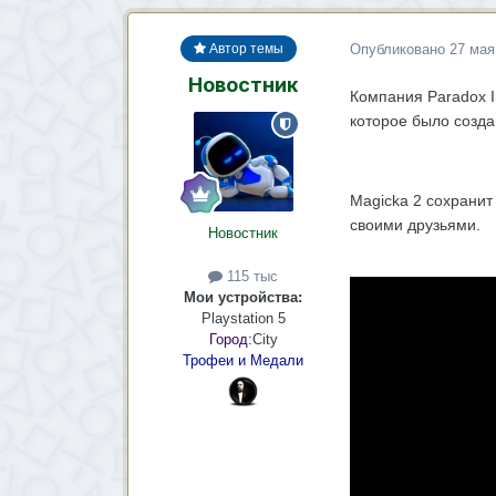
Опубликовано
27 мая
Автор темы
Новостник
Компания Paradox I
которое было создан
Magicka 2 сохранит
своими друзьями.
Новостник
115 тыс
Мои устройства:
Playstation 5
Город:
City
Трофеи и Медали