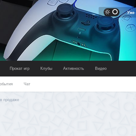
Уже
Прокат игр
Клубы
Активность
Видео
обытия
Чат
 в продаже