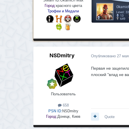
Steam ID:
Okamich Max
Город:
красного цвета
Трофеи и Медали
NSDmitry
Опубликовано
27 мая
Первая не зацепила,
плоский "влад не ва
Пользователь
658
PSN ID:
NSDmitry
Город:
Донецк, Киев
Quote