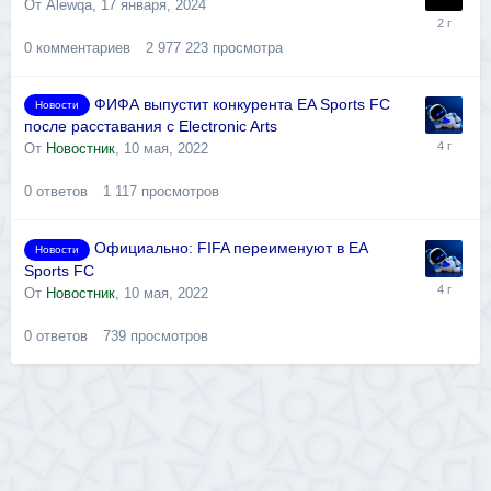
От
Alewqa
,
17 января, 2024
0
комментариев
2 977 223
просмотра
ФИФА выпустит конкурента EA Sports FC
Новости
после расставания с Electronic Arts
От
Новостник
,
10 мая, 2022
0
ответов
1 117
просмотров
Официально: FIFA переименуют в EA
Новости
Sports FC
От
Новостник
,
10 мая, 2022
0
ответов
739
просмотров