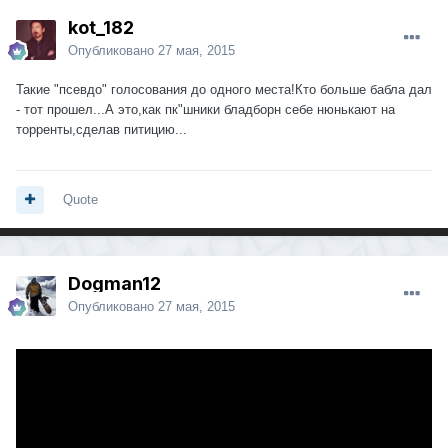
kot_182
Опубликовано
27 мая, 2015
Такие "псевдо" голосования до одного места!Кто больше бабла дал
- тот прошел...А это,как пк"шники бладборн себе нюнькают на
торренты,сделав питицию...
Quote
Dogman12
Опубликовано
27 мая, 2015