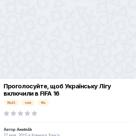
Проголосуйте, щоб Українську Лігу
включили в FIFA 16
fifa16
vote
fifa
Автор
Axotn1k
27 мая, 2015
в
Комната Хаоса