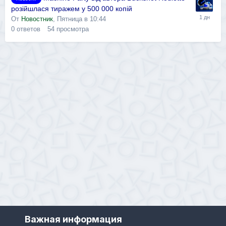
розійшлася тиражем у 500 000 копій
От
Новостник
,
Пятница в 10:44
0
ответов
54
просмотра
Важная информация