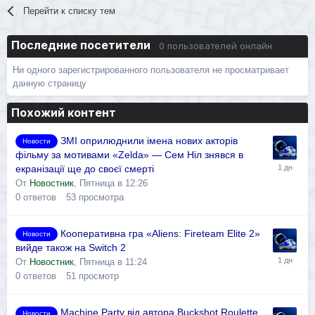
Перейти к списку тем
Последние посетители
0 пользователей онлайн
Ни одного зарегистрированного пользователя не просматривает
данную страницу
Похожий контент
ЗМІ оприлюднили імена нових акторів
Новости
фільму за мотивами «Zelda» — Сем Ніл знявся в
екранізації ще до своєї смерті
От
Новостник
,
Пятница в 12:26
0
ответов
53
просмотра
Кооперативна гра «Aliens: Fireteam Elite 2»
Новости
вийде також на Switch 2
От
Новостник
,
Пятница в 11:24
0
ответов
51
просмотр
Machine Party від автора Buckshot Roulette
Новости