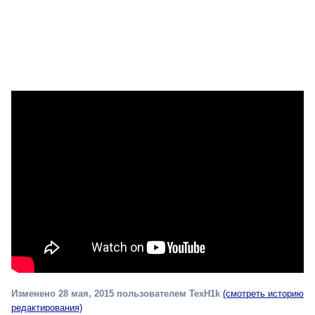
Изменено
28 мая, 2015
пользователем TexH1k
(смотреть историю
редактирования)