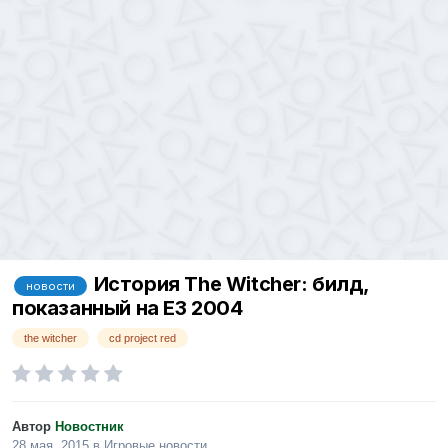
История The Witcher: билд,
новости
показанный на E3 2004
the witcher
cd project red
Автор
Новостник
28 мая, 2015
в
Игровые новости