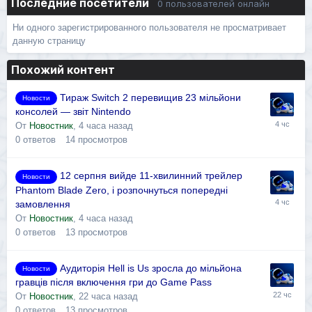
Последние посетители
0 пользователей онлайн
Ни одного зарегистрированного пользователя не просматривает
данную страницу
Похожий контент
Тираж Switch 2 перевищив 23 мільйони
Новости
консолей — звіт Nintendo
От
Новостник
,
4 часа назад
0
ответов
14
просмотров
12 серпня вийде 11-хвилинний трейлер
Новости
Phantom Blade Zero, і розпочнуться попередні
замовлення
От
Новостник
,
4 часа назад
0
ответов
13
просмотров
Аудиторія Hell is Us зросла до мільйона
Новости
гравців після включення гри до Game Pass
От
Новостник
,
22 часа назад
0
ответов
13
просмотров