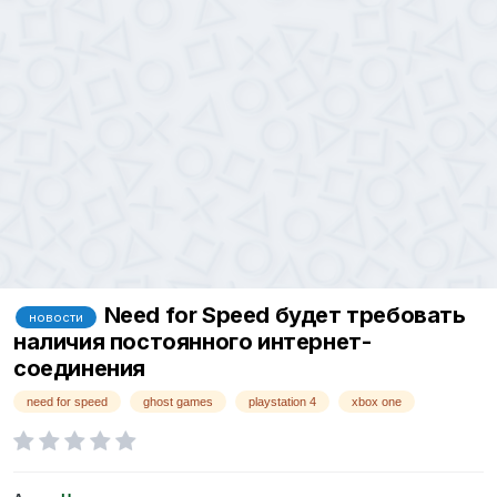
Need for Speed будет требовать
новости
наличия постоянного интернет-
соединения
need for speed
ghost games
playstation 4
xbox one