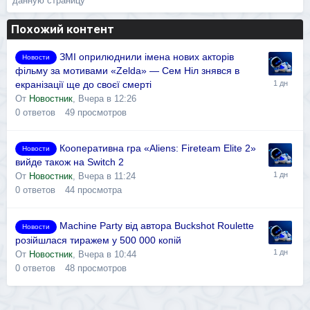
данную страницу
Похожий контент
ЗМІ оприлюднили імена нових акторів
Новости
фільму за мотивами «Zelda» — Сем Ніл знявся в
екранізації ще до своєї смерті
От
Новостник
,
Вчера в 12:26
0
ответов
49
просмотров
Кооперативна гра «Aliens: Fireteam Elite 2»
Новости
вийде також на Switch 2
От
Новостник
,
Вчера в 11:24
0
ответов
44
просмотра
Machine Party від автора Buckshot Roulette
Новости
розійшлася тиражем у 500 000 копій
От
Новостник
,
Вчера в 10:44
0
ответов
48
просмотров