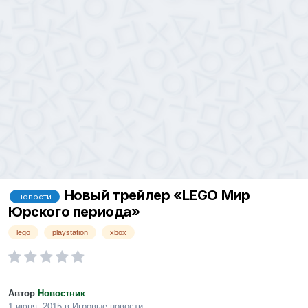
Новый трейлер «LEGO Мир
новости
Юрского периода»
lego
playstation
xbox
Автор
Новостник
1 июня, 2015
в
Игровые новости