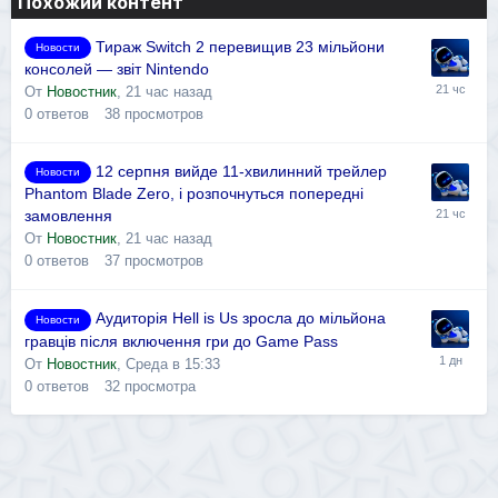
Похожий контент
Тираж Switch 2 перевищив 23 мільйони
Новости
консолей — звіт Nintendo
От
Новостник
,
21 час назад
0
ответов
38
просмотров
12 серпня вийде 11-хвилинний трейлер
Новости
Phantom Blade Zero, і розпочнуться попередні
замовлення
От
Новостник
,
21 час назад
0
ответов
37
просмотров
Аудиторія Hell is Us зросла до мільйона
Новости
гравців після включення гри до Game Pass
От
Новостник
,
Среда в 15:33
0
ответов
32
просмотра