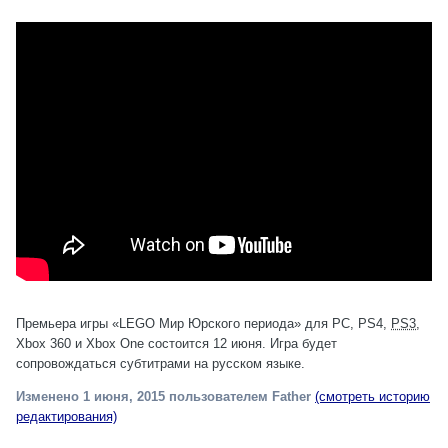
Премьера игры «LEGO Мир Юрского периода» для PC, PS4,
PS3
,
Xbox 360 и Xbox One состоится 12 июня. Игра будет
сопровождаться субтитрами на русском языке.
Изменено
1 июня, 2015
пользователем Father
(смотреть историю
редактирования)