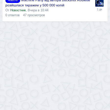
Machine Party від автора Buckshot Roulette
Новости
розійшлася тиражем у 500 000 копій
От
Новостник
,
Вчера в 10:44
0
ответов
47
просмотров