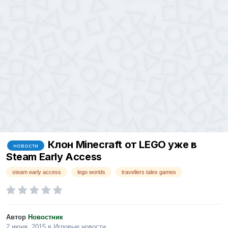
Клон Minecraft от LEGO уже в
новости
Steam Early Access
steam early access
lego worlds
travellers tales games
Автор
Новостник
2 июня, 2015
в
Игровые новости