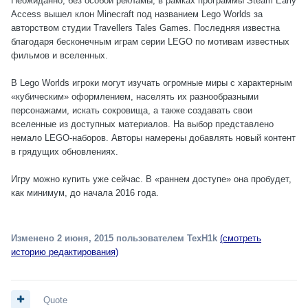
Неожиданно, без особой рекламы, в рамках программы Steam Early
Access вышел клон Minecraft под названием Lego Worlds за
авторством студии Travellers Tales Games. Последняя известна
благодаря бесконечным играм серии LEGO по мотивам известных
фильмов и вселенных.
В Lego Worlds игроки могут изучать огромные миры с характерным
«кубическим» оформлением, населять их разнообразными
персонажами, искать сокровища, а также создавать свои
вселенные из доступных материалов. На выбор представлено
немало LEGO-наборов. Авторы намерены добавлять новый контент
в грядущих обновлениях.
Игру можно купить уже сейчас. В «раннем доступе» она пробудет,
как минимум, до начала 2016 года.
Изменено
2 июня, 2015
пользователем TexH1k
(смотреть
историю редактирования)
Quote