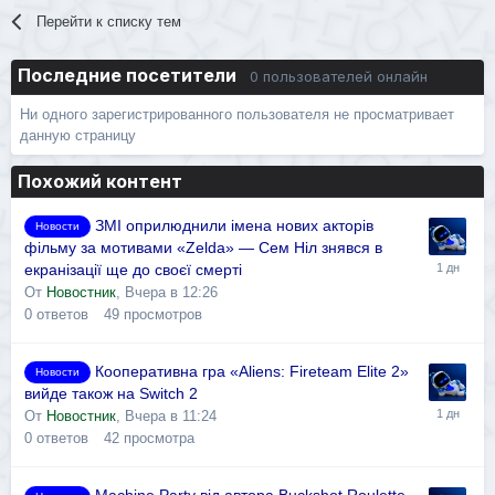
Перейти к списку тем
Последние посетители
0 пользователей онлайн
Ни одного зарегистрированного пользователя не просматривает
данную страницу
Похожий контент
ЗМІ оприлюднили імена нових акторів
Новости
фільму за мотивами «Zelda» — Сем Ніл знявся в
екранізації ще до своєї смерті
От
Новостник
,
Вчера в 12:26
0
ответов
49
просмотров
Кооперативна гра «Aliens: Fireteam Elite 2»
Новости
вийде також на Switch 2
От
Новостник
,
Вчера в 11:24
0
ответов
42
просмотра