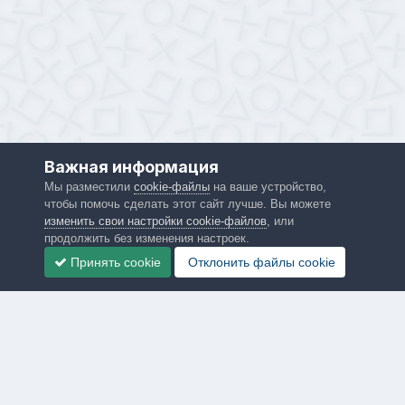
Важная информация
Мы разместили
cookie-файлы
на ваше устройство,
чтобы помочь сделать этот сайт лучше. Вы можете
изменить свои настройки cookie-файлов
, или
Язык
Политика конфиденциальности
продолжить без изменения настроек.
Обратная связь
Принять cookie
Отклонить файлы сookie
PS4.in.ua
Powered by Invision Community