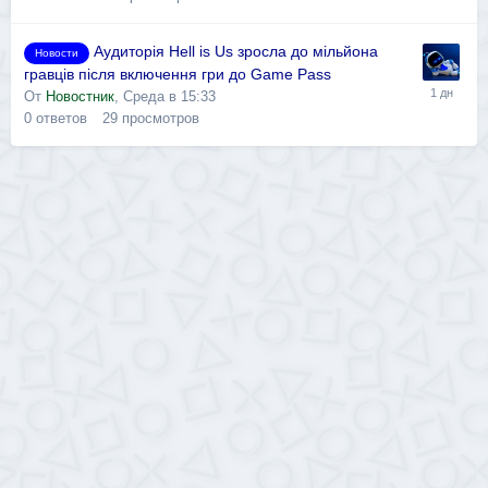
Аудиторія Hell is Us зросла до мільйона
Новости
гравців після включення гри до Game Pass
От
Новостник
,
Среда в 15:33
0
ответов
29
просмотров