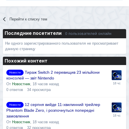
Перейти к списку тем
Последние посетители
0 пользователей онлайн
Ни одного зарегистрированного пользователя не просматривает
данную страницу
Похожий контент
Тираж Switch 2 перевищив 23 мільйони
Новости
консолей — звіт Nintendo
От
Новостник
,
18 часов назад
0
ответов
34
просмотра
12 серпня вийде 11-хвилинний трейлер
Новости
Phantom Blade Zero, і розпочнуться попередні
замовлення
От
Новостник
,
18 часов назад
0
ответов
32
просмотра