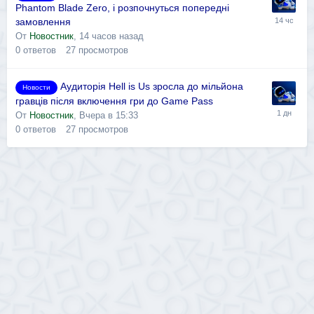
Phantom Blade Zero, і розпочнуться попередні
замовлення
От
Новостник
,
14 часов назад
0
ответов
27
просмотров
Аудиторія Hell is Us зросла до мільйона
Новости
гравців після включення гри до Game Pass
От
Новостник
,
Вчера в 15:33
0
ответов
27
просмотров