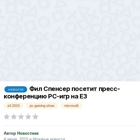
Фил Спенсер посетит пресс-
новости
конференцию РС-игр на Е3
e3 2015
рс gaming show
microsoft
Автор
Новостник
4 июня, 2015
в
Игровые новости