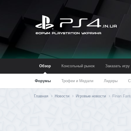
Обзор
Консольный рынок
Заказать игру
Форумы
Трофеи и Медали
Лидеры
С
Главная
Новости
Игровые новости
Finan Fan