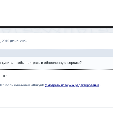
, 2015
(изменено)
т купить, чтобы поиграть в обновленную версию?
0 HD
015
пользователем albiryuk
(смотреть историю редактирования)