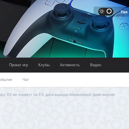
Уже
Прокат игр
Клубы
Активность
Видео
обытия
Чат
tasy XV не покажут на Е3, дата выхода обновлённой демо-версии