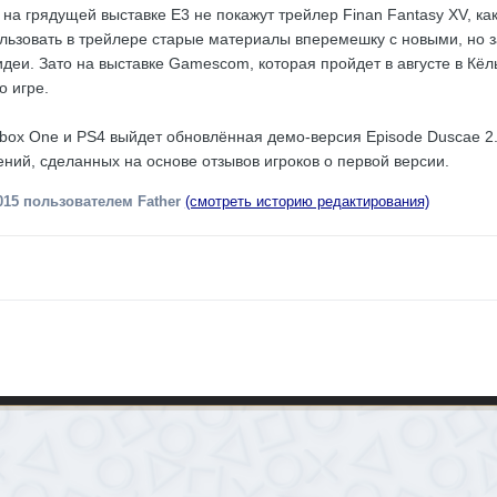
 на грядущей выставке Е3 не покажут трейлер Finan Fantasy XV, ка
льзовать в трейлере старые материалы вперемешку с новыми, но 
 идеи. Зато на выставке Gamescom, которая пройдет в августе в К
 игре.
box One и PS4 выйдет обновлённая демо-версия Episode Duscae 2.
ний, сделанных на основе отзывов игроков о первой версии.
015
пользователем Father
(смотреть историю редактирования)