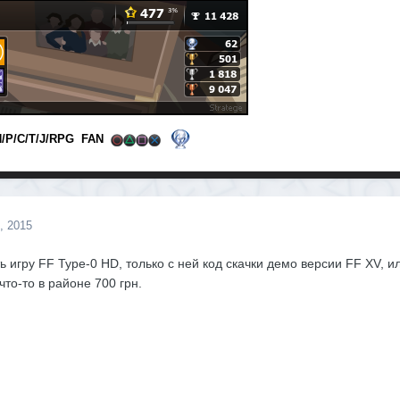
П/Р/С/Т/J/RPG FAN
, 2015
ть игру FF Type-0 HD, только с ней код скачки демо версии FF XV, и
 что-то в районе 700 грн.