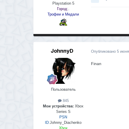
Playstation 5
Город:
.
Трофеи и Медали
JohnnyD
Опубликовано
5 июня
Finan
Пользователь
845
Мои устройства:
Xbox
Series S
PSN
ID:
Johnny_Diachenko
Xbox