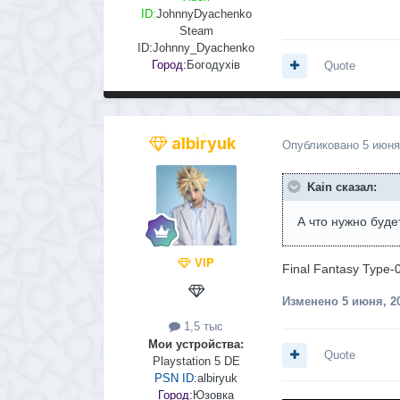
ID:
JohnnyDyachenko
Steam
ID:
Johnny_Dyachenko
Город:
Богодухів
Quote
albiryuk
Опубликовано
5 июня
Kain сказал:
А что нужно буде
VIP
Final Fantasy Type-
Изменено
5 июня, 2
1,5 тыс
Мои устройства:
Quote
Playstation 5 DE
PSN ID:
albiryuk
Город:
Юзовка