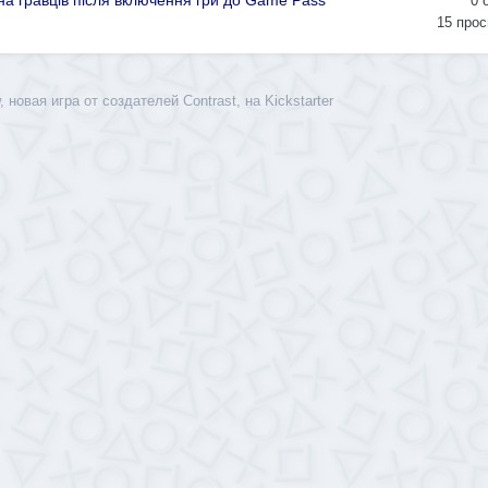
она гравців після включення гри до Game Pass
0
15
прос
 новая игра от создателей Contrast, на Kickstarter