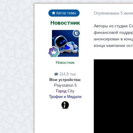
Опубликовано
5 июня
Автор темы
Новостник
Авторы из студии C
финансовой поддерж
анонсирован в конц
конца кампании ост
Новостник
114,9 тыс
Мои устройства:
Playstation 5
Город:
City
Трофеи и Медали