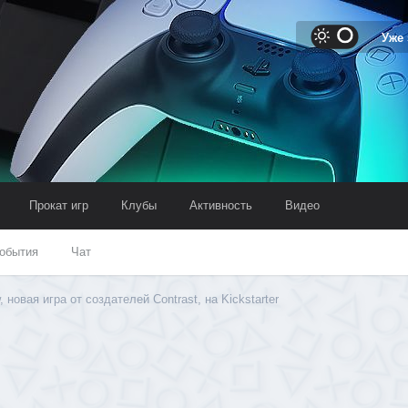
Уже
Прокат игр
Клубы
Активность
Видео
обытия
Чат
 новая игра от создателей Contrast, на Kickstarter