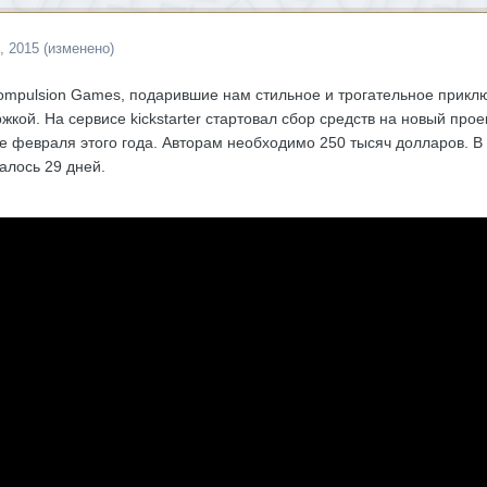
, 2015
(изменено)
ompulsion Games, подарившие нам стильное и трогательное приключ
кой. На сервисе kickstarter стартовал сбор средств на новый про
е февраля этого года. Авторам необходимо 250 тысяч долларов. В и
алось 29 дней.