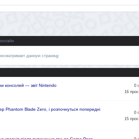
 онлайн
просматривает данную страницу
и консолей — звіт Nintendo
0
16
прос
р Phantom Blade Zero, і розпочнуться попередні
0
15
прос