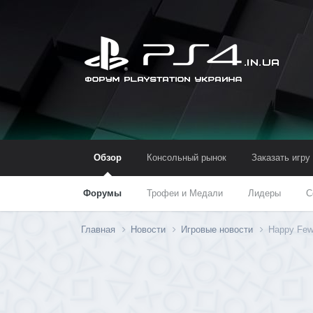
Обзор
Консольный рынок
Заказать игру
Форумы
Трофеи и Медали
Лидеры
С
Главная
Новости
Игровые новости
Happy Few,