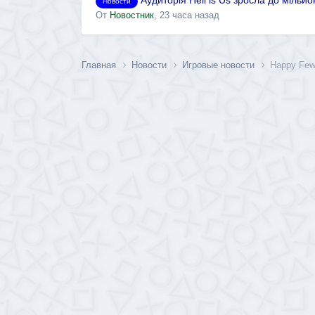
Аудиторія Hell is Us зросла до мільй
Новости
От
Новостник
,
23 часа назад
Главная
Новости
Игровые новости
Happy Few,