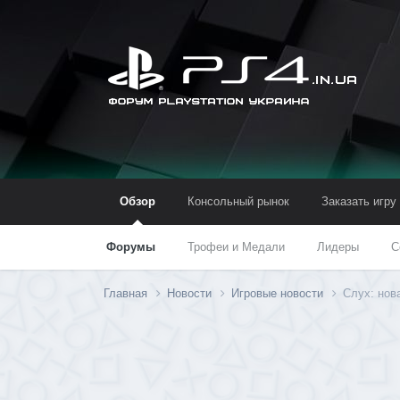
Обзор
Консольный рынок
Заказать игру
Форумы
Трофеи и Медали
Лидеры
С
Главная
Новости
Игровые новости
Слух: нов