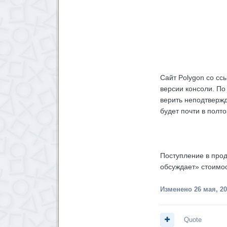
Сайт Polygon со сс
версии консоли. По
верить неподтвержд
будет почти в полт
Поступление в прода
обсуждает» стоимос
Изменено
26 мая, 2
Quote