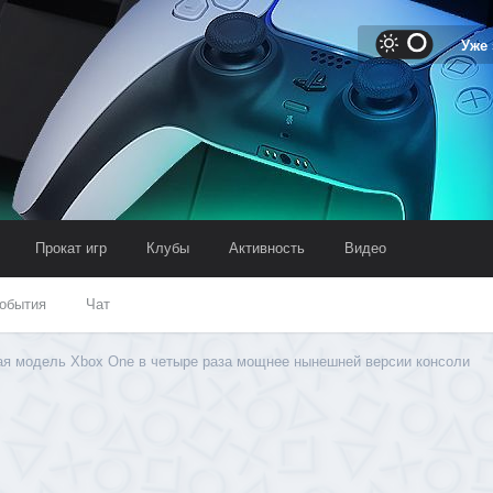
Уже
Прокат игр
Клубы
Активность
Видео
обытия
Чат
ая модель Xbox One в четыре раза мощнее нынешней версии консоли