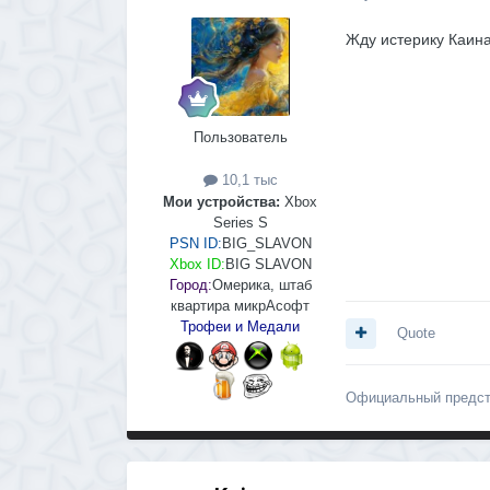
Жду истерику Каина
Пользователь
10,1 тыс
Мои устройства:
Xbox
Series S
PSN ID:
BIG_SLAVON
Xbox ID:
BIG SLAVON
Город:
Омерика, штаб
квартира микрАсофт
Трофеи и Медали
Quote
Официальный предст