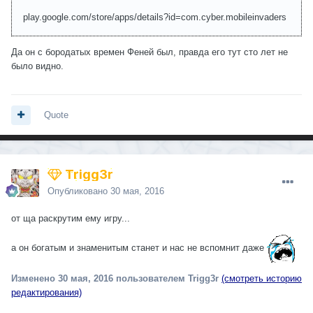
play.google.com/store/apps/details?id=com.cyber.mobileinvaders
Да он с бородатых времен Феней был, правда его тут сто лет не
было видно.
Quote
Trigg3r
Опубликовано
30 мая, 2016
от ща раскрутим ему игру...
а он богатым и знаменитым станет и нас не вспомнит даже
Изменено
30 мая, 2016
пользователем Trigg3r
(смотреть историю
редактирования)