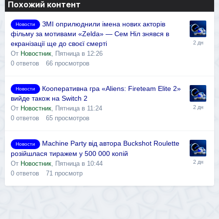
Похожий контент
ЗМІ оприлюднили імена нових акторів
Новости
фільму за мотивами «Zelda» — Сем Ніл знявся в
екранізації ще до своєї смерті
От
Новостник
,
Пятница в 12:26
0
ответов
66
просмотров
Кооперативна гра «Aliens: Fireteam Elite 2»
Новости
вийде також на Switch 2
От
Новостник
,
Пятница в 11:24
0
ответов
65
просмотров
Machine Party від автора Buckshot Roulette
Новости
розійшлася тиражем у 500 000 копій
От
Новостник
,
Пятница в 10:44
0
ответов
71
просмотр