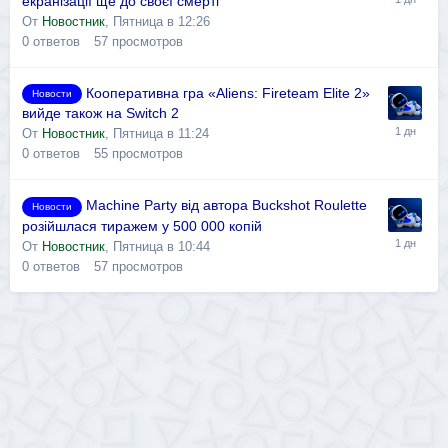
екранізації ще до своєї смерті
От
Новостник
,
Пятница в 12:26
0
ответов
57
просмотров
Кооперативна гра «Aliens: Fireteam Elite 2»
Новости
вийде також на Switch 2
От
Новостник
,
Пятница в 11:24
0
ответов
55
просмотров
Machine Party від автора Buckshot Roulette
Новости
розійшлася тиражем у 500 000 копій
От
Новостник
,
Пятница в 10:44
0
ответов
57
просмотров