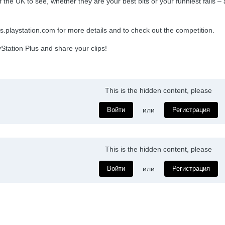
 of the UK to see, whether they are your best bits or your funniest fails –
playstation.com for more details and to check out the competition.
Station Plus and share your clips!
This is the hidden content, please
Войти
или
Регистрация
This is the hidden content, please
Войти
или
Регистрация