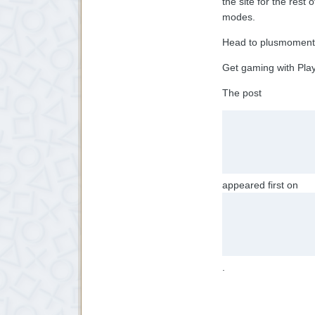
the site for the rest
modes.
Head to plusmoments.
Get gaming with Play
The post
appeared first on
.