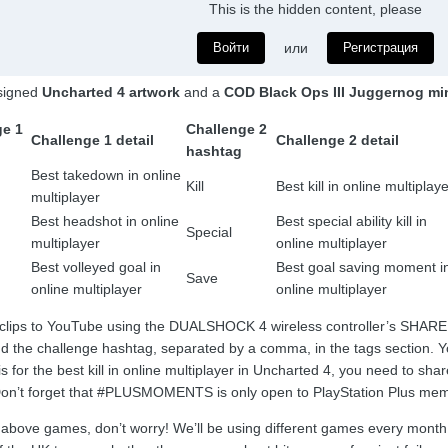
This is the hidden content, please
Войти
или
Регистрация
 signed
Uncharted 4 artwork
and a
COD Black Ops III Juggernog min
ge 1
Challenge 2
Challenge 1 detail
Challenge 2 detail
hashtag
Best takedown in online
Kill
Best kill in online multiplay
multiplayer
Best headshot in online
Best special ability kill in
Special
multiplayer
online multiplayer
Best volleyed goal in
Best goal saving moment i
Save
online multiplayer
online multiplayer
r clips to YouTube using the DUALSHOCK 4 wireless controller’s SHARE
e challenge hashtag, separated by a comma, in the tags section. You
 is for the best kill in online multiplayer in Uncharted 4, you need to
 Don’t forget that #PLUSMOMENTS is only open to PlayStation Plus mem
e above games, don’t worry! We’ll be using different games every month,