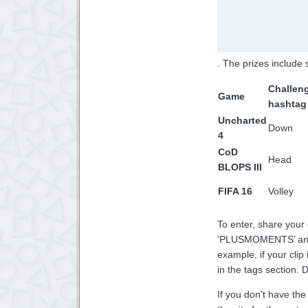
. The prizes include
Challen
Game
hashtag
Uncharted
Down
4
CoD
Head
BLOPS III
FIFA 16
Volley
To enter, share you
‘PLUSMOMENTS’ and th
example, if your clip
in the tags section.
If you don’t have th