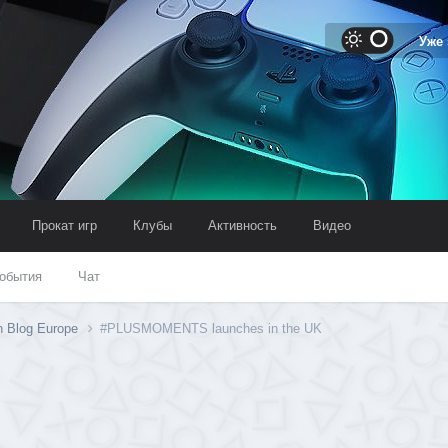
Уже
Прокат игр
Клубы
Активность
Видео
обытия
Чат
n Blog Europe
#PLUSMOMENTS launches in the UK