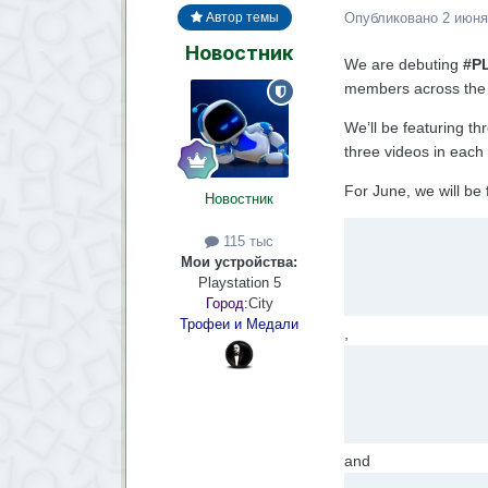
Опубликовано
2 июня
Автор темы
Новостник
We are debuting
#P
members across the c
We’ll be featuring t
three videos in each 
For June, we will be 
Новостник
115 тыс
Мои устройства:
Playstation 5
Город:
City
Трофеи и Медали
,
and