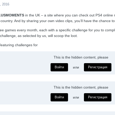
, 2016
LUSMOMENTS
in the UK – a site where you can check out PS4 online m
ountry. And by sharing your own video clips, you’ll have the chance to
hree games every month, each with a specific challenge for you to com
challenge, as selected by us, will scoop the loot.
featuring challenges for
This is the hidden content, please
Войти
или
Регистрация
This is the hidden content, please
Войти
или
Регистрация