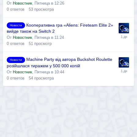
От
Новостник
,
Пятница в 12:26
0
ответов
53
просмотра
Кооперативна гра «Aliens: Fireteam Elite 2»
Новости
вийде також на Switch 2
От
Новостник
,
Пятница в 11:24
0
ответов
51
просмотр
Machine Party від автора Buckshot Roulette
Новости
розійшлася тиражем у 500 000 копій
От
Новостник
,
Пятница в 10:44
0
ответов
54
просмотра