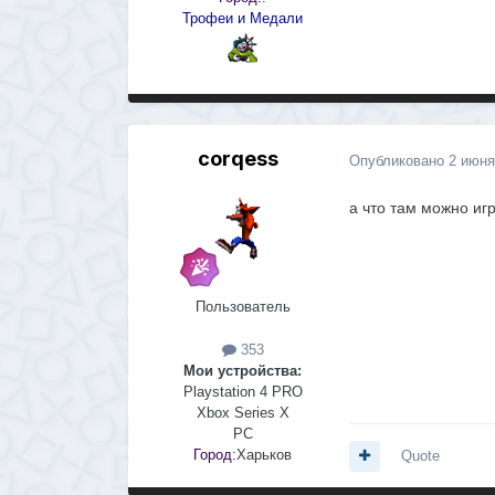
Трофеи и Медали
corqess
Опубликовано
2 июня
а что там можно иг
Пользователь
353
Мои устройства:
Playstation 4 PRO
Xbox Series X
PC
Город:
Харьков
Quote