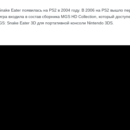
 Snake Eater появилась на PS2 в 2004 году. В 2006 на PS2 вышло пе
 игра входила в состав сборника MGS HD Collection, который доступ
S: Snake Eater 3D для портативной консоли Nintendo 3DS.