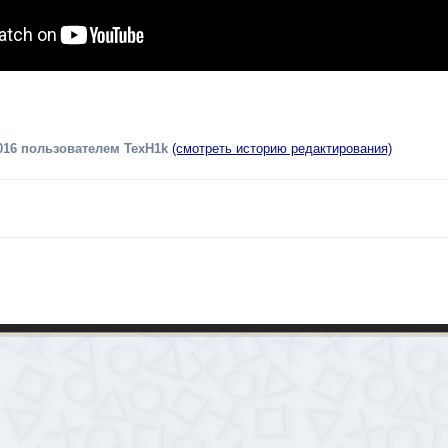
016
пользователем TexH1k
(смотреть историю редактирования)