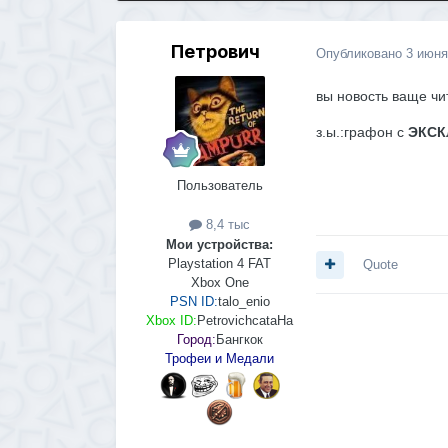
Петрович
Опубликовано
3 июня
вы новость ваще чит
з.ы.:графон с
ЭКСК
Пользователь
8,4 тыс
Мои устройства:
Playstation 4 FAT
Quote
Xbox One
PSN ID:
talo_enio
Xbox ID:
PetrovichcataHa
Город:
Бангкок
Трофеи и Медали