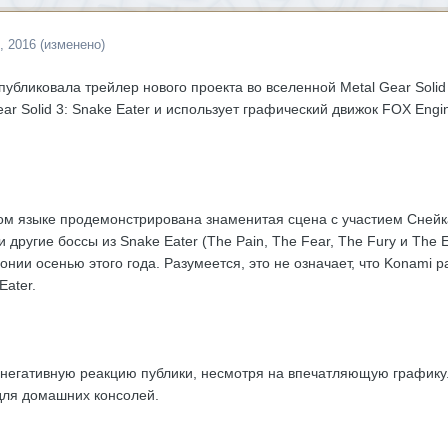
, 2016
(изменено)
убликовала трейлер нового проекта во вселенной Metal Gear Solid 
ar Solid 3: Snake Eater и использует графический движок FOX Engin
ом языке продемонстрирована знаменитая сцена с участием Снейк
и другие боссы из Snake Eater (The Pain, The Fear, The Fury и The
понии осенью этого года. Разумеется, это не означает, что Konami
Eater.
о негативную реакцию публики, несмотря на впечатляющую график
 для домашних консолей.