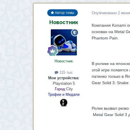
Опубликовано
2 июня
Автор темы
Новостник
Компания Konami оп
основан на Metal Ge
Phantom Pain.
Новостник
В ролике на японск
этой игре появятся 
115 тыс
патинко только в Я
Мои устройства:
Gear Solid 3: Snake 
Playstation 5
Город:
City
Трофеи и Медали
Ролик вызвал резк
Metal Gear Solid 3