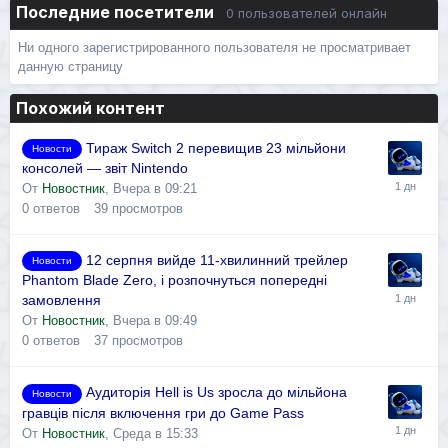
Последние посетители
0 пользователей онлайн
Ни одного зарегистрированного пользователя не просматривает
данную страницу
Похожий контент
Тираж Switch 2 перевищив 23 мільйони
Новости
консолей — звіт Nintendo
От
Новостник
,
Вчера в 09:21
0
ответов
39
просмотров
12 серпня вийде 11-хвилинний трейлер
Новости
Phantom Blade Zero, і розпочнуться попередні
замовлення
От
Новостник
,
Вчера в 09:49
0
ответов
37
просмотров
Аудиторія Hell is Us зросла до мільйона
Новости
гравців після включення гри до Game Pass
От
Новостник
,
Среда в 15:33