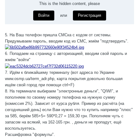
This is the hidden content, please
Войти
или
Регистрация
5. На Ваш телефон пришла СМСка с кодом от системы.
Придумываем пароль, вводим код из СМС, жмём "подтвердить".
6. Попадаем на страницу с авторизацией, вводим свой пароль и
жмём "войти"
7. Идём к ближайшему терминалу (вот адреса по Украине
www.osmp.ua/term_adr.php, карта покрытия довольно большая
ищём свой город при помощи ctrl+F)
8. На терминале выбираем "электронные деньги", "QIWI", и
пополняем по своему номеру телефона на нужную сумму
(комиссия 2%). Зависит от курса рубля. Пример из расчёта (на
сегодняшний день) если Вам нужно что то купить например "плюс"
за 585, берём 585+5= 590*0,27 = 159,30 грн. Пополняем чуть с
запасом на всякий, на 162-165 грн. , деньги не пропадут, ещё
воспользуетесь.
Расшифровка "формулы".