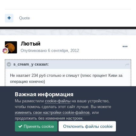
Quote
Лютый
Опубликовано
6 сентября, 2012
s_cream_y сказал:
Не хватает 234 руб столько и спишут (плюс процент Киви за
операцию конечно)
Важная информация
Только если "плюс" покупать.
Мы разместили
cookie-файлы
на ваше устройство,
чтобы помочь сделать этот сайт лучше. Вы можете
изменить свои настройки cookie-файлов
, или
Quote
продолжить без изменения настроек.
Принять cookie
Отклонить файлы сookie