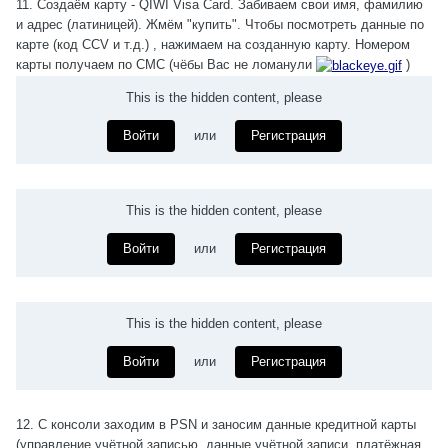
11. Создаём карту - QIWI Visa Card. Забиваем свои имя, фамилию
и адрес (латиницей). Жмём "купить". Чтобы посмотреть данные по
карте (код CCV и т.д.) , нажимаем на созданную карту. Номером
карты получаем по СМС (чёбы Вас не ломанули
)
This is the hidden content, please
Войти
или
Регистрация
This is the hidden content, please
Войти
или
Регистрация
This is the hidden content, please
Войти
или
Регистрация
12. С консоли заходим в PSN и заносим данные кредитной карты
(управление учётной записью, данные учётной записи, платёжная