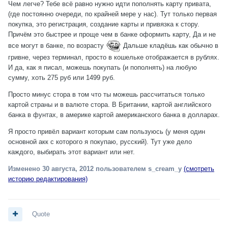
Чем легче? Тебе всё равно нужно идти пополнять карту привата,
(где постоянно очереди, по крайней мере у нас). Тут только первая
покупка, это регистрация, создание карты и привязка к стору.
Причём это быстрее и проще чем в банке оформить карту, Да и не
все могут в банке, по возрасту
Дальше кладёшь как обычно в
гривне, через терминал, просто в кошельке отображается в рублях.
И да, как я писал, можешь покупать (и пополнять) на любую
сумму, хоть 275 руб или 1499 руб.
Просто минус стора в том что ты можешь рассчитаться только
картой страны и в валюте стора. В Британии, картой английского
банка в фунтах, в америке картой американского банка в долларах.
Я просто привёл вариант которым сам пользуюсь (у меня один
основной акк с которого я покупаю, русский). Тут уже дело
каждого, выбирать этот вариант или нет.
Изменено
30 августа, 2012
пользователем s_cream_y
(смотреть
историю редактирования)
Quote