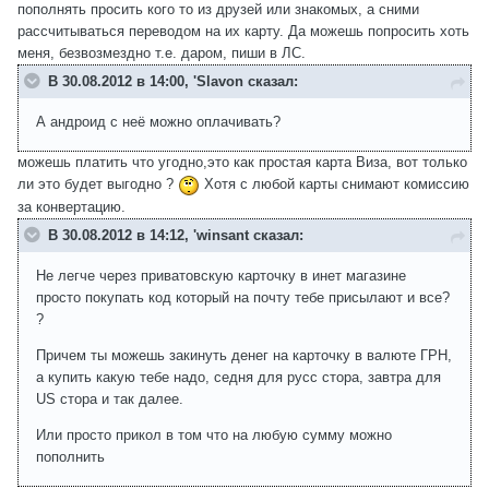
пополнять просить кого то из друзей или знакомых, а сними
рассчитываться переводом на их карту. Да можешь попросить хоть
меня, безвозмездно т.е. даром, пиши в ЛС.
В 30.08.2012 в 14:00, 'Slavon сказал:
А андроид с неё можно оплачивать?
можешь платить что угодно,это как простая карта Виза, вот только
ли это будет выгодно ?
Хотя с любой карты снимают комиссию
за конвертацию.
В 30.08.2012 в 14:12, 'winsant сказал:
Не легче через приватовскую карточку в инет магазине
просто покупать код который на почту тебе присылают и все?
?
Причем ты можешь закинуть денег на карточку в валюте ГРН,
а купить какую тебе надо, седня для русс стора, завтра для
US стора и так далее.
Или просто прикол в том что на любую сумму можно
пополнить