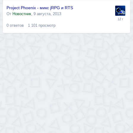
Project Phoenix - микс jRPG и RTS
От
Новостник
,
9 августа, 2013
0
ответов
1 101
просмотр