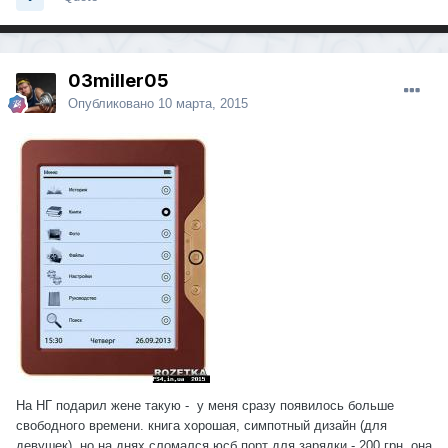
03miller05
Опубликовано
10 марта, 2015
На НГ подарил жене такую - у меня сразу появилось больше
свободного времени. книга хорошая, симпотный дизайн (для
девушек), но на днях сломался юсб порт для зарядки - 200 грн. она