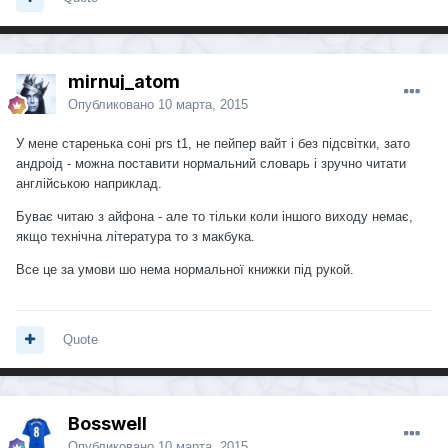
mirnuj_atom
Опубликовано
10 марта, 2015
У мене старенька соні prs t1, не пейпер вайт і без підсвітки, зато
андроід - можна поставити нормальний словарь і зручно читати
англійською наприклад.
Буває читаю з айфона - але то тільки коли іншого виходу немає,
якщо технічна література то з макбука.
Все це за умови шо нема нормальної книжки під рукой.
Quote
Bosswell
Опубликовано
10 марта, 2015