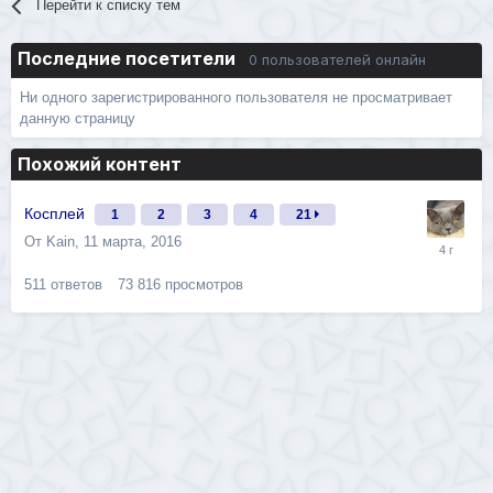
Перейти к списку тем
Последние посетители
0 пользователей онлайн
Ни одного зарегистрированного пользователя не просматривает
данную страницу
Похожий контент
Косплей
1
2
3
4
21
От
Kain
,
11 марта, 2016
511
ответов
73 816
просмотров