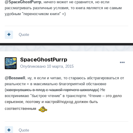
@SpaceGhostPurrp
, ничего может не сравнится, но если
рассматривать различные условия, то книга является не самым
удобным "переносчиком книги" =)
Quote
SpaceGhostPurrp
Опубликовано
10 марта, 2015
@Bosswell
, ну, я если и читаю, то стараюсь абстрагироваться от
реальности = в максимально благоприятной обстановке
(
завернувшись в плед с чашкой горячего шоколада
) Не
воспринимаю "быстрое чтение" в транспорте. Чтение
– это дело
серьезное, поэтому и настрой/подход должен быть
соответственным
Quote