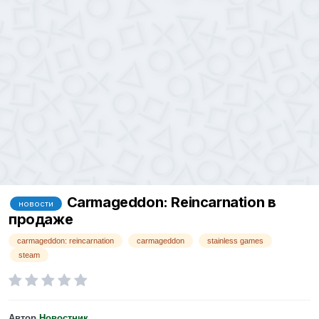
Carmageddon: Reincarnation в
новости
продаже
carmageddon: reincarnation
carmageddon
stainless games
steam
Автор
Новостник