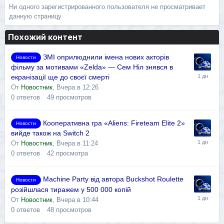
Ни одного зарегистрированного пользователя не просматривает
данную страницу
Похожий контент
ЗМІ оприлюднили імена нових акторів
Новости
фільму за мотивами «Zelda» — Сем Ніл знявся в
екранізації ще до своєї смерті
От
Новостник
,
Вчера в 12:26
0
ответов
49
просмотров
Кооперативна гра «Aliens: Fireteam Elite 2»
Новости
вийде також на Switch 2
От
Новостник
,
Вчера в 11:24
0
ответов
42
просмотра
Machine Party від автора Buckshot Roulette
Новости
розійшлася тиражем у 500 000 копій
От
Новостник
,
Вчера в 10:44
0
ответов
48
просмотров