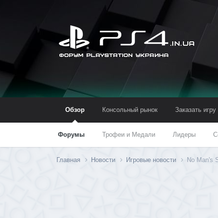
Обзор
Консольный рынок
Заказать игру
Форумы
Трофеи и Медали
Лидеры
С
Главная
Новости
Игровые новости
No Man's 