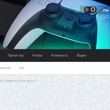
Уже
Прокат игр
Клубы
Активность
Видео
обытия
Чат
Sky перенесли на август