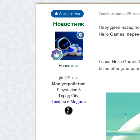
Опубликовано
28 мая
Автор темы
Новостник
Пару дней назад по
Hello Games, перене
Глава Hello Games 
Новостник
было обещано ранее
115 тыс
Мои устройства:
Playstation 5
Город:
City
Трофеи и Медали