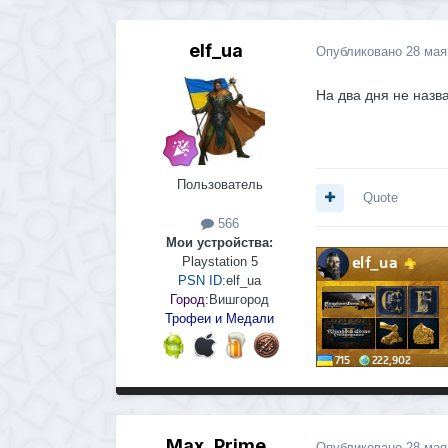
elf_ua
Опубликовано
28 мая
На два дня не назв
Пользователь
Quote
566
Мои устройства:
Playstation 5
PSN ID:
elf_ua
Город:
Вишгород
Трофеи и Медали
Max_Prime
Опубликовано
28 мая