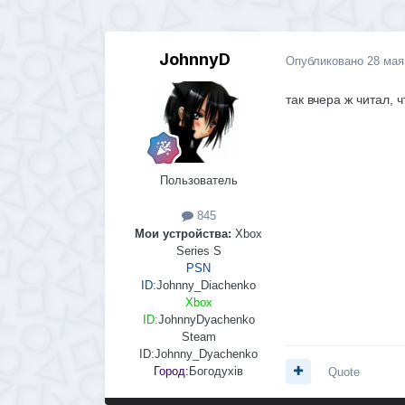
JohnnyD
Опубликовано
28 мая
так вчера ж читал, 
Пользователь
845
Мои устройства:
Xbox
Series S
PSN
ID:
Johnny_Diachenko
Xbox
ID:
JohnnyDyachenko
Steam
ID:
Johnny_Dyachenko
Город:
Богодухів
Quote