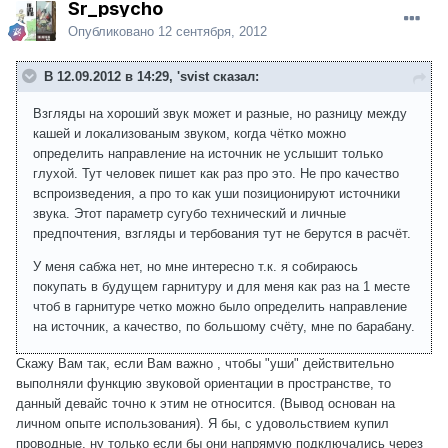
Sr_psycho
Опубликовано
12 сентября, 2012
В 12.09.2012 в 14:29, 'svist сказал:
Взгляды на хороший звук может и разные, но разницу между
кашей и локализованым звуком, когда чётко можно
определить направление на источник не услышит только
глухой. Тут человек пишет как раз про это. Не про качество
вспроизведения, а про то как уши позиционируют источники
звука. Этот параметр сугубо технический и личные
предпочтения, взгляды и тербования тут не берутся в расчёт.
У меня сабжа нет, но мне интересно т.к. я собираюсь
покупать в будущем гарнитуру и для меня как раз на 1 месте
чтоб в гарнитуре четко можно было определить направление
на источник, а качество, по большому счёту, мне по барабану.
Скажу Вам так, если Вам важно , чтобы "уши" действительно
выполняли функцию звуковой ориентации в пространстве, то
данный девайс точно к этим не относится. (Вывод основан на
личном опыте использования). Я бы, с удовольствием купил
проводные, ну только если бы они напрямую подключались через